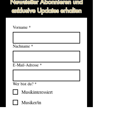
Newsletter Abonnieren und
exklusive Updates erhalten
Vorname
*
Nachname
*
E-Mail-Adresse
*
Wer bist du?
*
Musikinteressiert
Musiker/in
Produzent/in
Ja, ich möchte den Newsletter 
abonnieren.
*