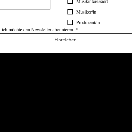
Musikinteressiert
Musiker/in
Produzent/in
, ich möchte den Newsletter abonnieren.
*
Einreichen
Folge mir für mehr Einblicke